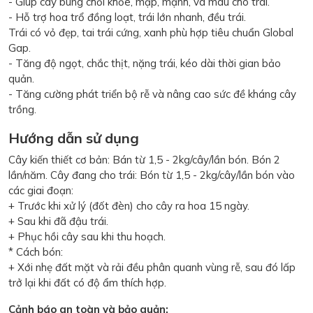
- Giúp cây bung chồi khỏe, mập, mạnh, và mau cho trái.
- Hỗ trợ hoa trổ đồng loạt, trái lớn nhanh, đều trái.
Trái có vỏ đẹp, tai trái cứng, xanh phù hợp tiêu chuẩn Global
Gap.
- Tăng độ ngọt, chắc thịt, nặng trái, kéo dài thời gian bảo
quản.
- Tăng cường phát triển bộ rễ và nâng cao sức đề kháng cây
trồng.
Hướng dẫn sử dụng
Cây kiến thiết cơ bản: Bán từ 1,5 - 2kg/cây/lần bón. Bón 2
lần/năm. Cây đang cho trái: Bón từ 1,5 - 2kg/cây/lần bón vào
các giai đoạn:
+ Trước khi xử lý (đốt đèn) cho cây ra hoa 15 ngày.
+ Sau khi đã đậu trái.
+ Phục hồi cây sau khi thu hoạch.
* Cách bón:
+ Xới nhẹ đất mặt và rải đều phân quanh vùng rễ, sau đó lấp
trở lại khi đất có độ ẩm thích hợp.
Cảnh báo an toàn và bảo quản: