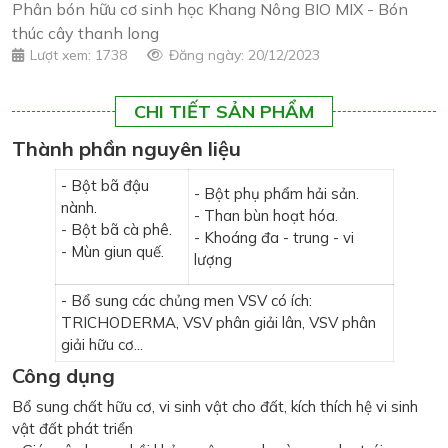
Phân bón hữu cơ sinh học Khang Nông BIO MIX - Bón
thúc cây thanh long
Lượt xem: 1738
Đăng ngày: 20/12/2023
CHI TIẾT SẢN PHẨM
Thành phần nguyên liệu
- Bột bã đậu
- Bột phụ phẩm hải sản.
nành.
- Than bùn hoạt hóa.
- Bột bã cà phê.
- Khoáng đa - trung - vi
- Mùn giun quế.
lượng
- Bổ sung các chủng men VSV có ích:
TRICHODERMA, VSV phân giải lân, VSV phân
giải hữu cơ...
Công dụng
Bổ sung chất hữu cơ, vi sinh vật cho đất, kích thích hệ vi sinh
vật đất phát triển