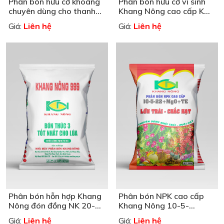
Phân bón hữu cơ khoáng
Phân bón hữu cơ vi sinh
chuyên dùng cho thanh
Khang Nông cao cấp KN
long
1-1-1
Liên hệ
Liên hệ
Giá:
Giá:
Phân bón hỗn hợp Khang
Phân bón NPK cao cấp
Nông đón đồng NK 20-20
Khang Nông 10-5-
bón thúc 3
22+MgO+TE
Liên hệ
Liên hệ
Giá:
Giá: