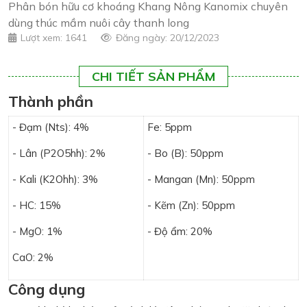
Phân bón hữu cơ khoáng Khang Nông Kanomix chuyên
dùng thúc mầm nuôi cây thanh long
Lượt xem: 1641
Đăng ngày: 20/12/2023
CHI TIẾT SẢN PHẨM
Thành phần
- Đạm (Nts): 4%
Fe: 5ppm
- Lân (P2O5hh): 2%
- Bo (B): 50ppm
- Kali (K2Ohh): 3%
- Mangan (Mn): 50ppm
- HC: 15%
- Kẽm (Zn): 50ppm
- MgO: 1%
- Độ ẩm: 20%
CaO: 2%
Công dụng