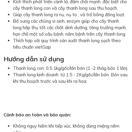
Kích thích phát triển cành lá, đâm chồi mạnh, đặc biệt cho
cây thanh long con và cây thanh long sau thu hoạch.
Giúp cây thanh long ra nụ, nụ to , và trổ bông đồng loạt.
Bổ sung các chủng vi sinh, enzym giúp cho cây thanh
long hấp thụ tốt các chất dinh dưỡng, tăng trưởng mạnh,
hạn chế một số sâu bệnh, nấm bệnh trên cây thanh long.
Thích hợp với quy trình sản xuất thanh long sạch theo
tiêu chuẩn vietGap
Hướng dẫn sử dụng
Thanh long con: 0,5 1kg/gốc/lần bón (1 -2 thág bón 1 lần)
Thanh long kinh doanh: từ 1.5 - 2Kg/gốc/lần bón. Bón sau
khi thu hoạch trước và sau khi ra hoa.
Cảnh báo an toàn và bảo quản:
Không nguy hiểm khi tiếp xúc, không dùng miệng nêm