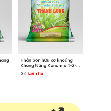
hang
Phân bón hữu cơ khoáng
Khang Nông Kanomix 4-2-
3-Ca-Mg
Liên hệ
Giá: