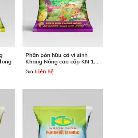
g
Phân bón hữu cơ vi sinh
 long
Khang Nông cao cấp KN 1-
1-1
Liên hệ
Giá: