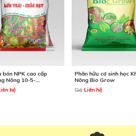
 bón NPK cao cấp
Phân hữu cơ sinh học K
g Nông 10-5-
Nông Bio Grow
MgO+TE
Liên hệ
Liên hệ
Giá: