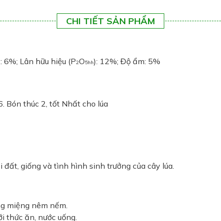
CHI TIẾT SẢN PHẨM
): 6%; Lân hữu hiệu (P
O
): 12%; Độ ẩm: 5%
2
5hh
Bón thúc 2, tốt Nhất cho lúa
 đất, giống và tình hình sinh trưởng của cây lúa.
ùng miệng nêm nếm.
i thức ăn, nước uống.