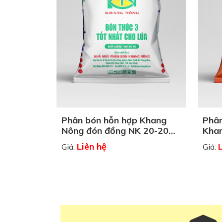
Phân bón hỗn hợp Khang
Phân
Nông đón đồng NK 20-20
Khan
bón thúc 3
22+
Liên hệ
Giá:
Giá: