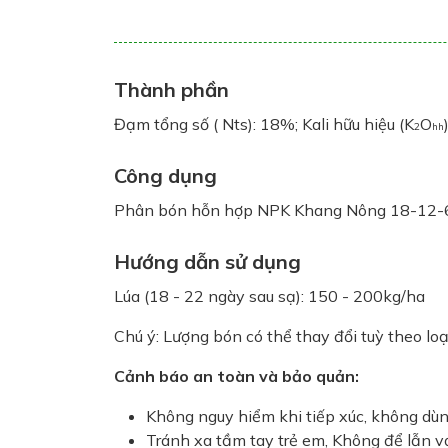
Thành phần
Đạm tổng số ( Nts): 18%; Kali hữu hiệu (K
O
2
hh
Công dụng
Phân bón hỗn hợp NPK Khang Nông 18-12-6. 
Hướng dẫn sử dụng
Lúa (18 - 22 ngày sau sạ): 150 - 200kg/ha
Chú ý: Lượng bón có thể thay đổi tuỳ theo loại
Cảnh báo an toàn và bảo quản:
Không nguy hiểm khi tiếp xúc, không d
Tránh xa tầm tay trẻ em, Không để lẫn vớ