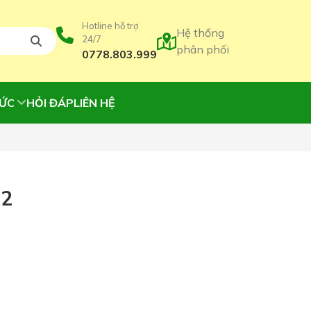
Hotline hỗ trợ
Hệ thống
24/7
phân phối
0778.803.999
TỨC
HỎI ĐÁP
LIÊN HỆ
 2